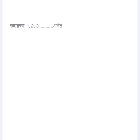
उदाहरण-
1, 2, 3……………..अनंत