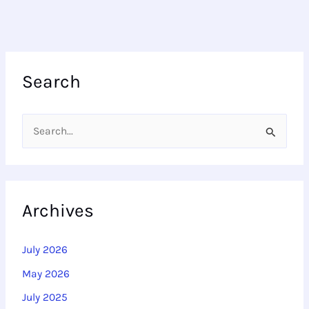
Search
S
e
a
r
Archives
c
h
July 2026
f
May 2026
o
July 2025
r