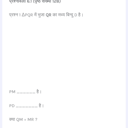
प्रश्नावली 6.1 (पृष्ठ संख्या 128)
प्रश्न 1 ΔPQR में भुजा
QR
का मध्य बिन्दु D है।
PM ______ है।
PD _______ है।
क्या QM = MR ?