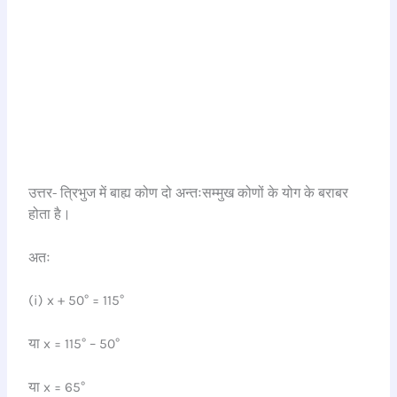
उत्तर- त्रिभुज में बाह्य कोण दो अन्तःसम्मुख कोणों के योग के बराबर
होता है।
अतः
(i) x + 50° = 115°
या x = 115° – 50°
या x = 65°