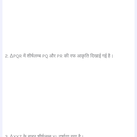
ΔPQR में शीर्षलम्ब PQ और PR की रफ आकृति दिखाई गई है।
ΔXYZ के बाहर शीर्षलम्ब YL दर्शाया गया है।