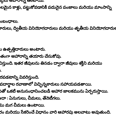
లు ఆహారాన్ని తింటాయి.
బలమైన కాళ్లు, పట్టుకోవడానికి పదునైన పంజాలు మరియు మాంసాన్ని
సంబంధాలు.
ోగదారులు, ద్వితీయ వినియోగదారులు మరియు తృతీయ వినియోగదారు
ు ఉత్పత్తిదారులు అంటారు.
తంగా ఆహారాన్ని తయారు చేసుకోవు.
ుంది. ఇతర జీవులను తినడం ద్వారా జీవులు శక్తిని మరియు
.
డటాన్ని వివరిస్తుంది.
 పదార్థాల రవాణాలో విచ్ఛిన్నకారులు సహాయపడతాయి.
నితో ఒకటి అనుసంధానించబడి ఆహార జాలకమును ఏర్పరుస్తాయి.
ా : ఏనుగులు, చీమలు, తేనెటీగలు.
ియు మగ చీమలు ఉంటాయి.
ఆహారం మరియు సేకరించే విధానం వారి ఆహారపు అలవాటు అవుతుంది.