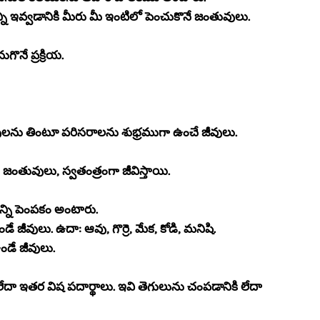
ి ఇవ్వడానికి మీరు మీ ఇంటిలో పెంచుకొనే జంతువులు.
ొనే ప్రక్రియ.
జీవులను తింటూ పరిసరాలను శుభ్రముగా ఉంచే జీవులు.
జంతువులు, స్వతంత్రంగా జీవిస్తాయి.
న్ని పెంపకం అంటారు.
ీవులు. ఉదా: ఆవు, గొర్రె, మేక, కోడి, మనిషి.
ండే జీవులు.
ఇతర విష పదార్థాలు. ఇవి తెగులును చంపడానికి లేదా