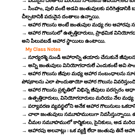
→ పదునైన దంతాలు మరియు నాలుకను ఉపయోగించి కుక్క
→ సింహం, పులి వంటి అడవి జంతువులకు పరిగెత్తడానికి 
చీల్చటానికి పదునైన దంతాలు ఉన్నాయి.
→ ఆహార గొలుసు అంటే జంతువుల మధ్య గల ఆహారపు 
→ ఆహార గొలుసులో ఉత్పత్తిదారులు, ప్రాథమిక వినియ
అని పిలువబడే ఆహార స్థాయిలు ఉంటాయి.
My Class Notes
→ సూర్యరశ్మి నుండి ఆహారాన్ని తయారు చేసుకునే జీవులన
→ అన్ని జంతువులు వినియోగదారులే ఎందుకంటే అవి సొం
→ ఆహార గొలుసు జీవుల మధ్య ఆహార సంబంధాలను సూచిస్త
పోషకాలను ఎలా పొందుతాయో ఆహార గొలుసు వివరిస్తుంది
→ ఆహార గొలుసు ప్రకృతిలో విభిన్న జీవులు పరస్పరం ఆధారప
→ ఉత్పత్తిదారులు, వినియోగదారులు మరియు నేల మధ్య
→ పర్యావరణ వ్యవస్థలోని అనేక ఆహార గొలుసులు ఒకదా
→ చాలా జంతువులు సమూహములుగా నివసిస్తున్నాయి. ఉద
→ చీమల సమూహములో కార్మికులు, సైనికులు, ఆడ మర
→ ఆహారపు అలవాట్లు : ఒక వ్యక్తి లేదా జంతువు తినే 