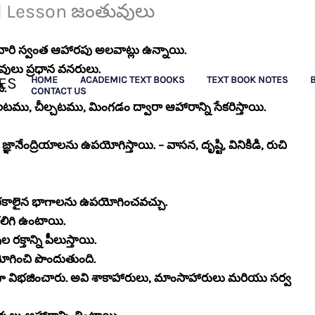
d Lesson జంతువులు
ారి స్వంత ఆహారపు అలవాట్లు ఉన్నాయి.
ులు ప్రధాన వనరులు.
ES
HOME
ACADEMIC TEXT BOOKS
TEXT BOOK NOTES
ి.
CONTACT US
ము, చీల్చటము, మింగడం ద్వారా ఆహారాన్ని సేకరిస్తాయి.
ఞానేంద్రియాలను ఉపయోగిస్తాయి. – వాసన, దృష్టి, వినికిడి, రుచి
ధ రకాలైన భాగాలను ఉపయోగించవచ్చు.
కలిగి ఉంటాయి.
్తాన్ని పీలుస్తాయి.
ోగించి పొందుతుంది.
విభజించారు. అవి శాకాహారులు, మాంసాహారులు మరియు సర్వ