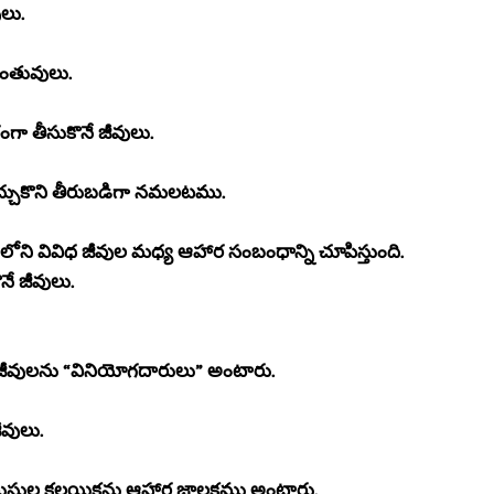
లు.
ంతువులు.
 తీసుకొనే జీవులు.
తెచ్చుకొని తీరుబడిగా నమలటము.
లోని వివిధ జీవుల మధ్య ఆహార సంబంధాన్ని చూపిస్తుంది.
ే జీవులు.
జీవులను “వినియోగదారులు” అంటారు.
ీవులు.
లుసుల కలయికను ఆహార జాలకము అంటారు.