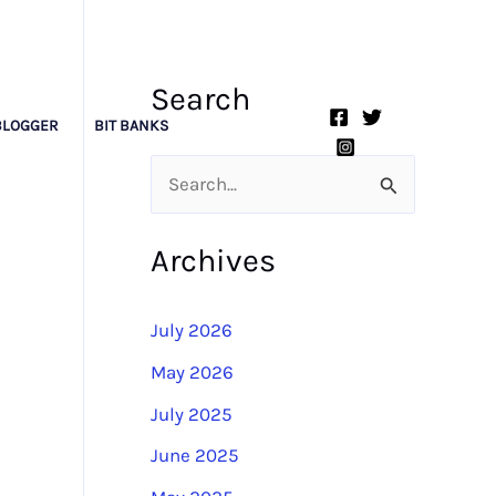
Search
BLOGGER
BIT BANKS
S
e
Archives
a
r
July 2026
c
May 2026
h
July 2025
f
o
June 2025
r