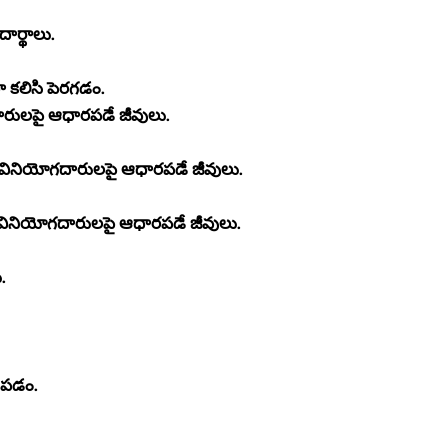
ార్థాలు.
 కలిసి పెరగడం.
ారులపై ఆధారపడే జీవులు.
 వినియోగదారులపై ఆధారపడే జీవులు.
ినియోగదారులపై ఆధారపడే జీవులు.
.
ంపడం.