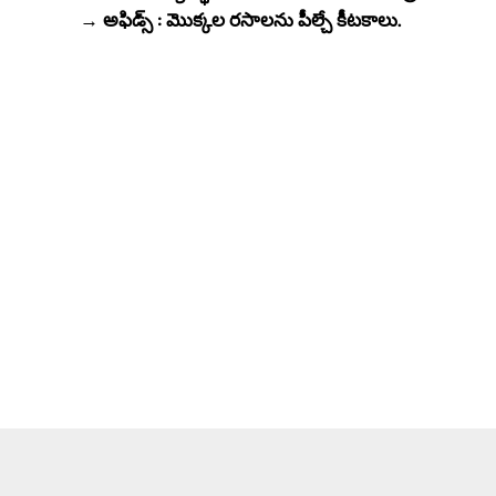
→ అఫిడ్స్ : మొక్కల రసాలను పీల్చే కీటకాలు.