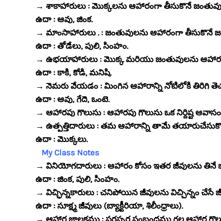
→ శాకాహారులు : మొక్కలను ఆహారంగా తీసుకొనే జంతువు
ఉదా : ఆవు, జింక.
→ మాంసాహారులు . : జంతువులను ఆహారంగా తీసుకొనే జ
ఉదా : తోడేలు, పులి, సింహం.
→ ఉభయాహారులు : మొక్క మరియు జంతువులను ఆహారంగా
ఉదా : కాకి, కోడి, మనిషి.
→ నెమరు వేయడం : మింగిన ఆహారాన్ని నోటిలోకి తిరిగి 
ఉదా : ఆవు, గేదె, ఒంటె.
→ ఆహారపు గొలుసు : ఆహారపు గొలుసు ఒక నిర్దిష్ట ఆవాసం
→ ఉత్పత్తిదారులు : తమ ఆహారాన్ని తామే తయారుచేసుకొన
ఉదా : మొక్కలు.
My Class Notes
→ వినియోగదారులు : ఆహారం కోసం ఇతర జీవులను తినే 
ఉదా : జింక, పులి, సింహం.
→ విచ్ఛిన్నకారులు : చనిపోయిన జీవులను విచ్చిన్నం చేసే జ
ఉదా : సూక్ష్మ జీవులు (బ్యాక్టీరియా, శిలీంధ్రాలు).
→ ఆహార జాలకము : పరస్పర సంబంధము గల ఆహార గొ