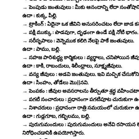
→ పెంపుడు జంతువులు : మీకు ఆనందాన్ని లేదా సంతోషాన్న
ఉదా : కుక్క, పిల్లి.
→ ట్రాకింగ్ : ఏదైనా ఒక జీవిని అనుసరించటం లేదా జాడ కనుగ
→ పక్షి ముక్కు : పొడవుగా, దృఢంగా ఉండే పక్షి నోటి భాగం.
→ సరీసృపాలు : వెన్నెముక కలిగి నేలపై పాకే జంతువులు.
ఉదా : పాము, బల్లి.
→ సహజ పారిశుద్ధ్య కార్మికులు : వ్యర్థాలు, చనిపోయిన 
ఉదా : కాకి, రాబందులు, శిలీంధ్రాలు, సూక్ష్మజీవులు.
→ వన్య జీవులు : అడవి జంతువులు. ఇవి మచ్చిక చేసుకోని 
ఉదా : సింహం, తోడేలు మొ||నవి.
→ పెంపకం : జీవుల అవసరాలను తీర్చుతూ శ్రద్ధ వహించటా
→ పగటి సంచారులు : ప్రధానంగా పగటిపూట చురుకుగా ఉండే జ
→ నిశాచరులు : ప్రధానంగా రాత్రి సమయంలో చురుకుగా ఉ
ఉదా : గుడ్లగూబ, గబ్బిలము, బల్లి.
→ పురుగుమందులు : పురుగుమందులు అనేవి రసాయన లేదా 
నిరోధించడానికి ఉపయోగిస్తారు.