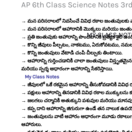
AP 6th Class Science Notes 3r
Skip
to
content
→ మన పరిసరాలలో నివసించే వివిధ రకాల జంతువులకు వ
→ మన పరిసరాలలో ఆహారానికి మొక్కలు మరియు జంతువ
MY CLASS NOT
→ ప్రతి జంతువుకు ఆహారాన్ని పొందటానికి ప్రత్యేక శైలి ఉంద
→ కొన్ని జీవులు పీల్చటం, నాకటము, ఏరుకోవటము, నమలట
→ కొన్ని జంతువులు వేటాడి చంపి చీల్చుకు తింటాయి.
→ ఆహారాన్ని గుర్తించడానికి చాలా జంతువులు విస్తృతమైన జ్
మరియు స్పర్శ ఆధారంగా ఆహారాన్ని సేకరిస్తాయి.
My Class Notes
→ జీవులలో ఒకే రకమైన ఆహారాన్ని తీసుకోవడానికి వివి
→ పక్షులు ఆహారాన్ని తినడానికి వివిధ రకాల ముక్కులను 
→ జలగలు చర్మానికి అతుక్కుని పశువుల మరియు మానవుల రక
→ కప్ప దాని ఆహారాన్ని జిగురుగా ఉండే తన నాలుక ఉపయ
→ జంతువులను వాటి ఆహారం ఆధారంగా మూడు రకాలుగా 
ఆహారులు.