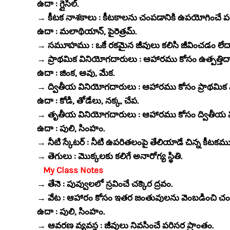
ఉదా : గ్లైసిల్.
→ కీటక నాశకాలు : కీటకాలను చంపడానికి ఉపయోగించే పద
ఉదా : మలాథియాన్, పైరెత్రమ్.
→ సమూహము : ఒకే రకమైన జీవులు కలిసి జీవించడం లేదా
→ ప్రాథమిక వినియోగదారులు : ఆహారము కోసం ఉత్పత్తిద
ఉదా : జింక, ఆవు, మేక.
→ ద్వితీయ వినియోగదారులు : ఆహారము కోసం ప్రాథమిక
ఉదా : కోడి, తోడేలు, నక్క, చేప.
→ తృతీయ వినియోగదారులు : ఆహారము కోసం ద్వితీయ వ
ఉదా : పులి, సింహం.
→ నీటి స్కేటర్ : నీటి ఉపరితలంపై తేలియాడే చిన్న కీటకము
→ తెగులు : మొక్కలకు కలిగే అనారోగ్య స్థితి.
My Class Notes
→ తేనె : పువ్వులలో స్రవించే చక్కెర ద్రవం.
→ వేట : ఆహారం కోసం ఇతర జంతువులను వెంబడించి చ
ఉదా : పులి, సింహం.
→ ఆవరణ వ్యవస్థ : జీవులు నివసించే పరిసర ప్రాంతం.