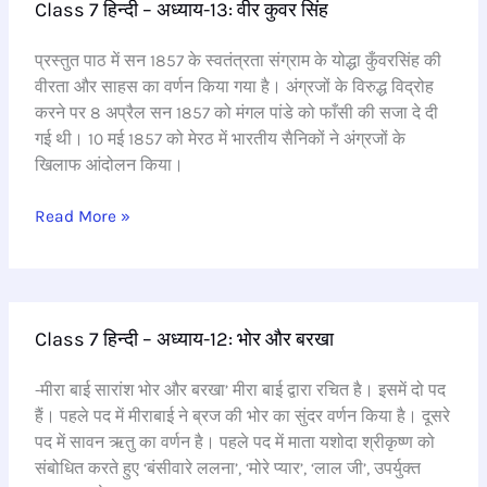
Class 7 हिन्दी – अध्याय-13: वीर कुवर सिंह
7
हिन्दी
प्रस्तुत पाठ में सन 1857 के स्वतंत्रता संग्राम के योद्धा कुँवरसिंह की
–
वीरता और साहस का वर्णन किया गया है। अंग्रजों के विरुद्ध विद्रोह
अध्याय-13:
करने पर 8 अप्रैल सन 1857 को मंगल पांडे को फाँसी की सजा दे दी
वीर
गई थी। 10 मई 1857 को मेरठ में भारतीय सैनिकों ने अंग्रजों के
कुवर
खिलाफ आंदोलन किया।
सिंह
Read More »
Class
Class 7 हिन्दी – अध्याय-12: भोर और बरखा
7
हिन्दी
-मीरा बाई सारांश भोर और बरखा’ मीरा बाई द्वारा रचित है। इसमें दो पद
–
हैं। पहले पद में मीराबाई ने ब्रज की भोर का सुंदर वर्णन किया है। दूसरे
अध्याय-12:
पद में सावन ऋतु का वर्णन है। पहले पद में माता यशोदा श्रीकृष्ण को
भोर
संबोधित करते हुए ‘बंसीवारे ललना’, ‘मोरे प्यार’, ‘लाल जी’, उपर्युक्त
और